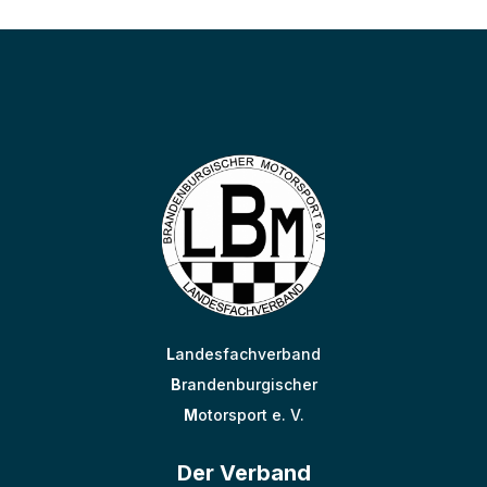
L
andesfachverband
B
randenburgischer
M
otorsport e. V.
Der Verband