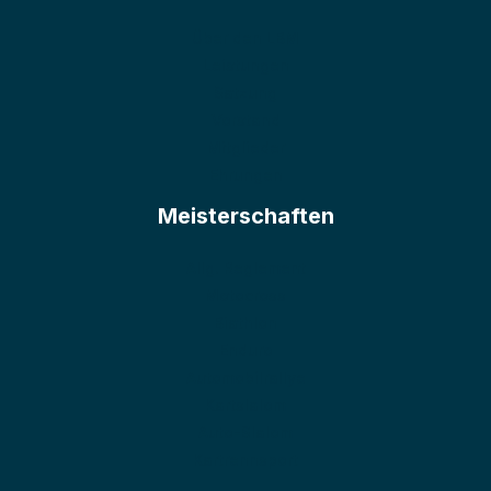
Über den LBM
Leistungen
Satzung
Vorstand
Mitglieder
Ehrungen
Meisterschaften
Allg. Reglement
Motocross
Biathlon
Enduro
Automobilrallye
Kartslalom
Auto-Slalom
Kartrennsport