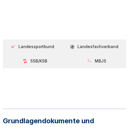
Landessportbund
Landesfachverband
SSB/KSB
MBJS
SSB
KSB
Grundlagendokumente und