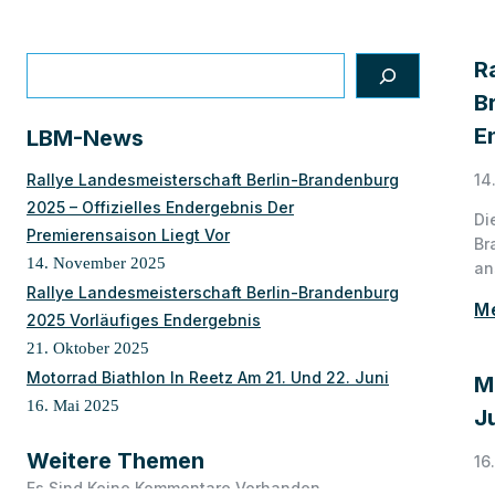
R
B
E
LBM-News
Rallye Landesmeisterschaft Berlin-Brandenburg
14
2025 – Offizielles Endergebnis Der
Di
Premierensaison Liegt Vor
Br
14. November 2025
an
Rallye Landesmeisterschaft Berlin-Brandenburg
M
2025 Vorläufiges Endergebnis
21. Oktober 2025
Motorrad Biathlon In Reetz Am 21. Und 22. Juni
M
16. Mai 2025
J
Weitere Themen
16
Es Sind Keine Kommentare Vorhanden.