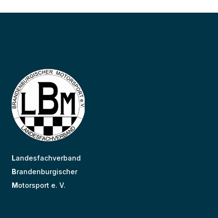
L
andesfachverband
B
randenburgischer
M
otorsport e. V.