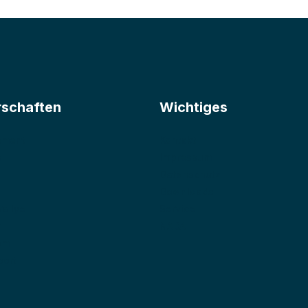
rschaften
Wichtiges
lement
Kontakt
s
Impressum
Datenschutz
Downloads
rallye
Service
m
NADA
om
port