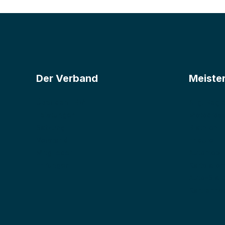
Der Verband
Meiste
Über den LBM
Allg. Reg
Leistungen
Motocros
Satzung
Biathlon
Vorstand
Enduro
Mitglieder
Automobil
Ehrungen
Kartslalo
Auto-Slal
Kartrenns