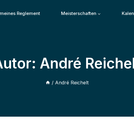
emeines Reglement
Meisterschaften
Kale
Autor: André Reichel
/
André Reichelt